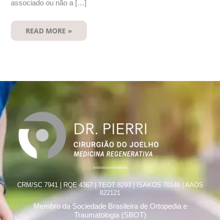
associado ou não a […]
READ MORE »
CRM/SC 7941 | RQE 4367 | TEOT 8293 | ISAKOS 70146 | AAOS
822121
Membro da Sociedade Brasileira de Ortopedia e
Traumatologia (SBOT)