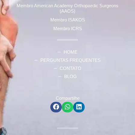
Membro American Academy Orthopaedic Surgeons
(AAOS)
Membro ISAKOS
Membro ICRS
HOME
PERGUNTAS FREQUENTES
CONTATO
BLOG
Compartilhe