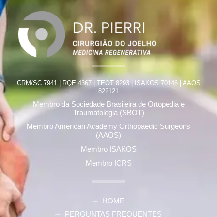
CRM/SC 7941 | RQE 4367 | TEOT 8293 | ISAKOS 70146 | AAOS
822121
Membro da Sociedade Brasileira de Ortopedia e
Traumatologia (SBOT)
Membro American Academy Orthopaedic Surgeons
(AAOS)
Membro ISAKOS
Membro ICRS
HOME
PERGUNTAS FREQUENTES