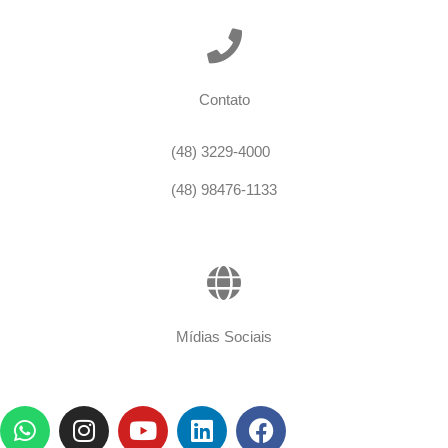
Contato
(48) 3229-4000
(48) 98476-1133
Mídias Sociais
W
I
Y
L
F
h
n
o
i
a