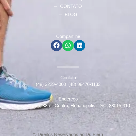
CONTATO
BLOG
Compartilhe
Contato
(48) 3229-4000
(48) 98476-1133
Endereço
R. Dom Joaquim, 885 – Centro, Florianópolis – SC, 88015-310
© Direitos Reservados ao Dr. Pierri